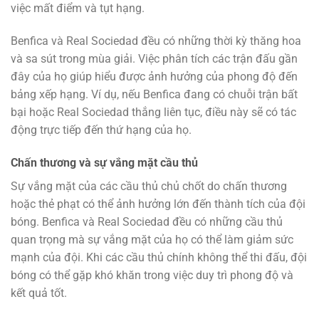
việc mất điểm và tụt hạng.
Benfica và Real Sociedad đều có những thời kỳ thăng hoa
và sa sút trong mùa giải. Việc phân tích các trận đấu gần
đây của họ giúp hiểu được ảnh hưởng của phong độ đến
bảng xếp hạng. Ví dụ, nếu Benfica đang có chuỗi trận bất
bại hoặc Real Sociedad thắng liên tục, điều này sẽ có tác
động trực tiếp đến thứ hạng của họ.
Chấn thương và sự vắng mặt cầu thủ
Sự vắng mặt của các cầu thủ chủ chốt do chấn thương
hoặc thẻ phạt có thể ảnh hưởng lớn đến thành tích của đội
bóng. Benfica và Real Sociedad đều có những cầu thủ
quan trọng mà sự vắng mặt của họ có thể làm giảm sức
mạnh của đội. Khi các cầu thủ chính không thể thi đấu, đội
bóng có thể gặp khó khăn trong việc duy trì phong độ và
kết quả tốt.