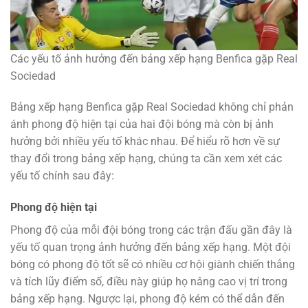
Các yếu tố ảnh hưởng đến bảng xếp hạng Benfica gặp Real
Sociedad
Bảng xếp hạng Benfica gặp Real Sociedad không chỉ phản
ánh phong độ hiện tại của hai đội bóng mà còn bị ảnh
hưởng bởi nhiều yếu tố khác nhau. Để hiểu rõ hơn về sự
thay đổi trong bảng xếp hạng, chúng ta cần xem xét các
yếu tố chính sau đây:
Phong độ hiện tại
Phong độ của mỗi đội bóng trong các trận đấu gần đây là
yếu tố quan trọng ảnh hưởng đến bảng xếp hạng. Một đội
bóng có phong độ tốt sẽ có nhiều cơ hội giành chiến thắng
và tích lũy điểm số, điều này giúp họ nâng cao vị trí trong
bảng xếp hạng. Ngược lại, phong độ kém có thể dẫn đến