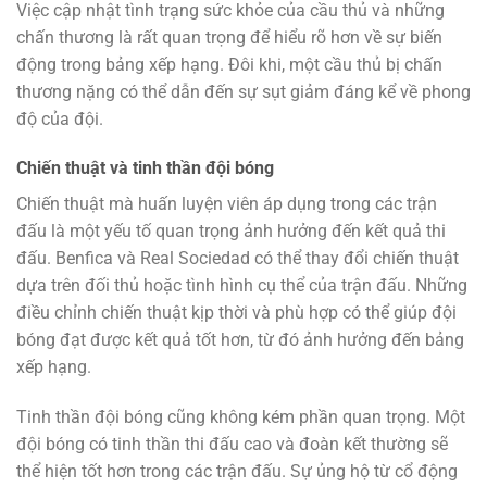
Việc cập nhật tình trạng sức khỏe của cầu thủ và những
chấn thương là rất quan trọng để hiểu rõ hơn về sự biến
động trong bảng xếp hạng. Đôi khi, một cầu thủ bị chấn
thương nặng có thể dẫn đến sự sụt giảm đáng kể về phong
độ của đội.
Chiến thuật và tinh thần đội bóng
Chiến thuật mà huấn luyện viên áp dụng trong các trận
đấu là một yếu tố quan trọng ảnh hưởng đến kết quả thi
đấu. Benfica và Real Sociedad có thể thay đổi chiến thuật
dựa trên đối thủ hoặc tình hình cụ thể của trận đấu. Những
điều chỉnh chiến thuật kịp thời và phù hợp có thể giúp đội
bóng đạt được kết quả tốt hơn, từ đó ảnh hưởng đến bảng
xếp hạng.
Tinh thần đội bóng cũng không kém phần quan trọng. Một
đội bóng có tinh thần thi đấu cao và đoàn kết thường sẽ
thể hiện tốt hơn trong các trận đấu. Sự ủng hộ từ cổ động