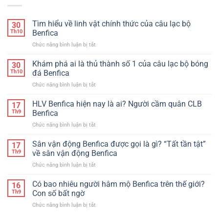
Tìm hiểu về linh vật chính thức của câu lạc bộ
30
Th10
Benfica
Chức năng bình luận bị tắt
ở
Tìm
hiểu
Khám phá ai là thủ thành số 1 của câu lạc bộ bóng
30
về
Th10
đá Benfica
linh
Chức năng bình luận bị tắt
ở
vật
Khám
chính
phá
HLV Benfica hiện nay là ai? Người cầm quân CLB
thức
17
ai
của
Th9
Benfica
là
câu
Chức năng bình luận bị tắt
ở
thủ
lạc
HLV
thành
bộ
Benfica
Sân vận động Benfica được gọi là gì? “Tất tần tật”
số
17
Benfica
hiện
1
Th9
về sân vận động Benfica
nay
của
Chức năng bình luận bị tắt
ở
là
câu
Sân
ai?
lạc
vận
Có bao nhiêu người hâm mộ Benfica trên thế giới?
Người
16
bộ
động
cầm
Th9
Con số bất ngờ
bóng
Benfica
quân
đá
Chức năng bình luận bị tắt
ở
được
CLB
Benfica
Có
gọi
Benfica