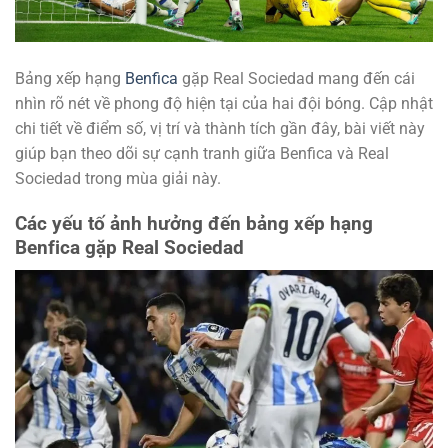
Bảng xếp hạng
Benfica
gặp Real Sociedad mang đến cái
nhìn rõ nét về phong độ hiện tại của hai đội bóng. Cập nhật
chi tiết về điểm số, vị trí và thành tích gần đây, bài viết này
giúp bạn theo dõi sự cạnh tranh giữa Benfica và Real
Sociedad trong mùa giải này.
Các yếu tố ảnh hưởng đến bảng xếp hạng
Benfica gặp Real Sociedad