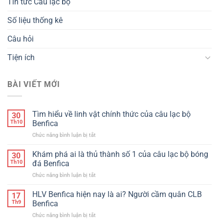
Tin tức Câu lạc bộ
Số liệu thống kê
Câu hỏi
Tiện ích
BÀI VIẾT MỚI
Tìm hiểu về linh vật chính thức của câu lạc bộ
30
Th10
Benfica
Chức năng bình luận bị tắt
ở
Tìm
hiểu
Khám phá ai là thủ thành số 1 của câu lạc bộ bóng
30
về
Th10
đá Benfica
linh
Chức năng bình luận bị tắt
ở
vật
Khám
chính
phá
HLV Benfica hiện nay là ai? Người cầm quân CLB
thức
17
ai
của
Th9
Benfica
là
câu
Chức năng bình luận bị tắt
ở
thủ
lạc