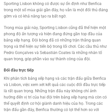
Sporting Lisbon không có được sự ổn định như Benfica
trong một số mùa giải gần đây, họ vẫn là một đối thủ đáng
gờm và có khả năng tạo ra bất ngờ.
Trong mùa giải này, Sporting Lisbon cũng đã thể hiện một
phong độ ấn tượng và hiện đang đứng gần top đầu của
bảng xếp hạng. Đội bóng đã có những trận thắng quan
trọng và thể hiện sự tiến bộ trong lối chơi. Các cầu thủ như
Pedro Gonçalves và Sebastián Coates là những nhân tố
quan trọng, góp phần vào sự thành công của đội.
Đối đầu trực tiếp
Khi phân tích bảng xếp hạng và các trận đấu giữa Benfica
và Lisbon, việc xem xét kết quả các cuộc đối đầu trực tiếp
là rất quan trọng. Những trận đấu này không chỉ ảnh
hưởng đến vị trí của hai đội trên bảng xếp hạng mà còn có
thể quyết định cơ hội giành danh hiệu của họ. Trong các
trận đấu gần đây, Benfica thường có lợi thế hơn so với