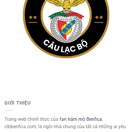
GIỚI THIỆU
Trang web chính thức của
fan hâm mộ Benfica
,
clbbenfica.com, là ngôi nhà chung của tất cả những ai yêu