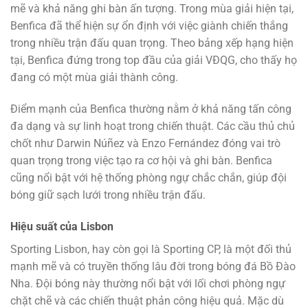
mẽ và khả năng ghi bàn ấn tượng. Trong mùa giải hiện tại,
Benfica đã thể hiện sự ổn định với việc giành chiến thắng
trong nhiều trận đấu quan trọng. Theo bảng xếp hạng hiện
tại, Benfica đứng trong top đầu của giải VĐQG, cho thấy họ
đang có một mùa giải thành công.
Điểm mạnh của Benfica thường nằm ở khả năng tấn công
đa dạng và sự linh hoạt trong chiến thuật. Các cầu thủ chủ
chốt như Darwin Núñez và Enzo Fernández đóng vai trò
quan trọng trong việc tạo ra cơ hội và ghi bàn. Benfica
cũng nổi bật với hệ thống phòng ngự chắc chắn, giúp đội
bóng giữ sạch lưới trong nhiều trận đấu.
Hiệu suất của Lisbon
Sporting Lisbon, hay còn gọi là Sporting CP, là một đối thủ
mạnh mẽ và có truyền thống lâu đời trong bóng đá Bồ Đào
Nha. Đội bóng này thường nổi bật với lối chơi phòng ngự
chặt chẽ và các chiến thuật phản công hiệu quả. Mặc dù