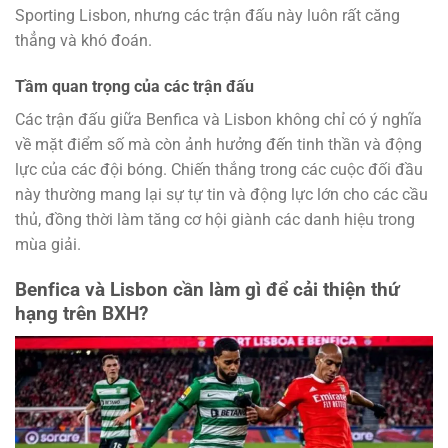
Sporting Lisbon, nhưng các trận đấu này luôn rất căng
thẳng và khó đoán.
Tầm quan trọng của các trận đấu
Các trận đấu giữa Benfica và Lisbon không chỉ có ý nghĩa
về mặt điểm số mà còn ảnh hưởng đến tinh thần và động
lực của các đội bóng. Chiến thắng trong các cuộc đối đầu
này thường mang lại sự tự tin và động lực lớn cho các cầu
thủ, đồng thời làm tăng cơ hội giành các danh hiệu trong
mùa giải.
Benfica và Lisbon cần làm gì để cải thiện thứ
hạng trên BXH?