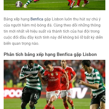
Bảng xếp hạng
Benfica
gặp Lisbon luôn thu hút sự chú ý
của người hâm mộ bóng đá. Cùng theo dõi những thông
tin mới nhất về hiệu suất và thành tích của hai đội trong
cuộc đối đầu đầy kịch tính này để không bỏ lỡ bất kỳ diễn
biến quan trọng nào.
Phân tích bảng xếp hạng Benfica gặp Lisbon