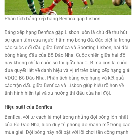
Phân tích bảng xếp hạng Benfica gặp Lisbon
Bảng xếp hạng Benfica gặp Lisbon luôn là chủ đề thu hút
sự quan tâm của người hâm mộ bóng đá, đặc biệt là trong
các cuộc đối đầu giữa Benfica và Sporting Lisbon, hai đội
bóng hàng đầu của Bồ Đào Nha. Cuộc chiến giữa hai đội
này không chỉ là cuộc so tài giữa hai CLB mà còn là cuộc
đua quyết liệt về danh hiệu và vị trí trên bảng xếp hạng giải
VĐQG Bồ Đào Nha. Phân tích bảng xếp hạng và kết quả
các trận đấu giữa Benfica và Lisbon giúp hiểu rõ hơn về
tình hình hiện tại và xu hướng thi đấu của hai đội.
Hiệu suất của Benfica
Benfica, với tư cách là một trong những đội bóng lớn nhất
của Bồ Đào Nha, luôn duy trì phong độ mạnh mẽ trong các
mùa giải. Đội bóng này nổi bật với lối chơi tấn công mạnh